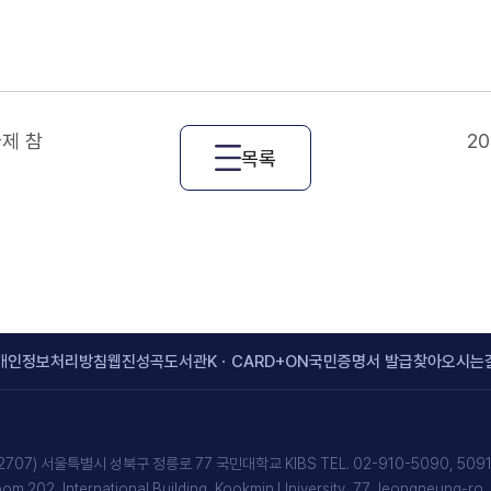
술제 참
2
목록
개인정보처리방침
웹진
성곡도서관
KㆍCARD+
ON국민
증명서 발급
찾아오시는
2707) 서울특별시 성북구 정릉로 77 국민대학교 KIBS TEL. 02-910-5090, 509
om 202, International Building, Kookmin University, 77 Jeongneung-ro