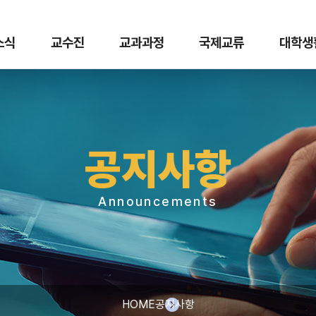
 소식
교수진
교과과정
국제교류
대학생
공지사항
Announcements
HOME
공지사항