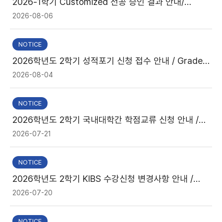
2026-1학기 Customized 전공 승인 결과 안내/
Notice of Customized Major Approval Results
2026-08-06
(Spring Semester 2026)
NOTICE
2026학년도 2학기 성적포기 신청 접수 안내 / Grade
Cancellation Application Guide for 2026
2026-08-04
Academic Year 2nd Semester
NOTICE
2026학년도 2학기 국내대학간 학점교류 신청 안내 /
Notice on Cross-Registration at Domestic
2026-07-21
Universities for Fall 2026
NOTICE
2026학년도 2학기 KIBS 수강신청 변경사항 안내 /
2026-2nd Semester KIBS Course Registration
2026-07-20
Update
NOTICE