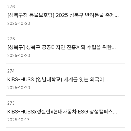
276
[성북구청 동물보호팀] 2025 성북구 반려동물 축제
자원봉사자 모집(~10/25)
2025-10-20
275
[성북구] 성북구 공공디자인 진흥계획 수립을 위한
대학생 의식조사(~10/29)
2025-10-20
274
KIBS-HUSS (영남대학교) 세계를 잇는 외국어
학습공동체(튀르키예어) 참여 학생 모집 안내
2025-10-20
273
KIBS-HUSSx경실련x현대자동차 ESG 상생캠퍼스
프로그램 참여 학생 모집 안내
2025-10-17