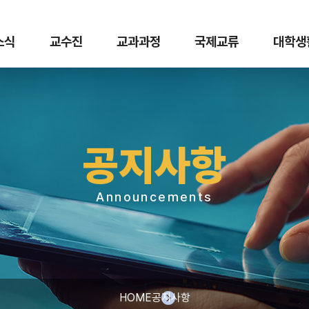
 소식
교수진
교과과정
국제교류
대학생
공지사항
Announcements
HOME
공지사항