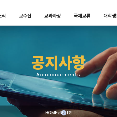
 소식
교수진
교과과정
국제교류
대학생
공지사항
Announcements
HOME
공지사항