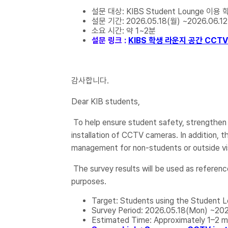
설문 대상: KIBS Student Lounge 이용 
설문 기간: 2026.05.18(월) ~2026.06.12
소요 시간: 약 1~2분
설문 링크 :
KIBS 학생 라운지 공간 CCT
감사합니다.
Dear KIB students,
To help ensure student safety, strengthen s
installation of CCTV cameras. In addition, t
management for non-students or outside vi
The survey results will be used as reference 
purposes.
Target: Students using the Student 
Survey Period: 2026.05.18(Mon) ~202
Estimated Time: Approximately 1–2 m