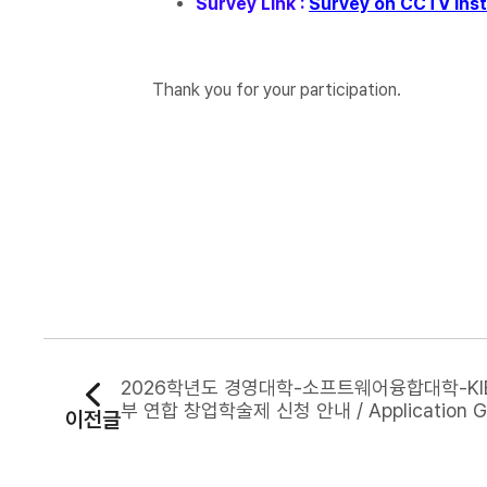
Survey Link :
Survey on CCTV insta
Thank you for your participation.
2026학년도 경영대학-소프트웨어융합대학-KI
부 연합 창업학술제 신청 안내 / Application G
이전글
for the 2026 College of Business Adminis
on, College of Software and Convergenc
d KIBS Joint Startup Academic Festival