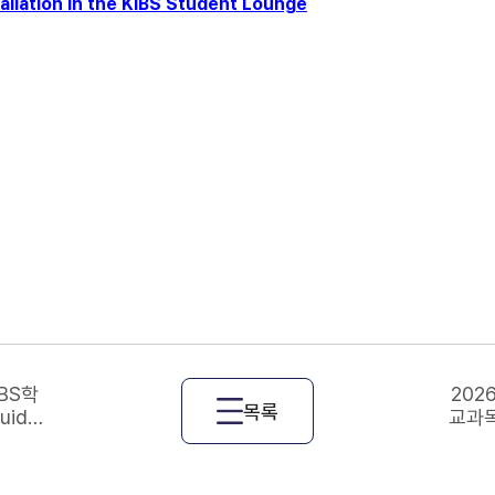
llation in the KIBS Student Lounge
BS학
202
목록
uide
교과목 
trati
gist
e, an