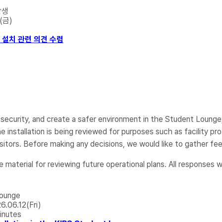
학생
(금)
V 설치 관련 의견 수렴
ecurity, and create a safer environment in the Student Lounge, 
he installation is being reviewed for purposes such as facility p
sitors. Before making any decisions, we would like to gather 
material for reviewing future operational plans. All responses wil
Lounge
6.06.12(Fri)
inutes